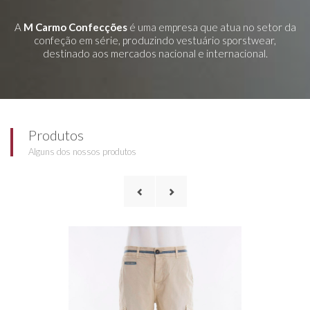
A
M Carmo Confecções
é uma empresa que atua no setor da
confeção em série, produzindo vestuário sporstwear,
destinado aos mercados nacional e internacional.
Produtos
Alguns dos nossos produtos